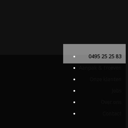
0495 25 25 83
Aanpak & troeven
Onze klanten
Jobs
Over ons
Contact